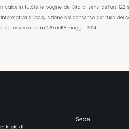
in calce in tutSte le pagine del Sito ai sensi dell’art. 
l’informativa e l’acquisizione del consenso per l’uso dei c
o dei provvedimenti n.229 dell’8 maggio 2014.
Sede
a in più di