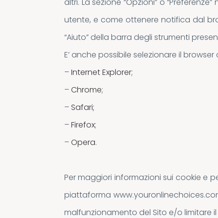
altri. La sezione “Opzioni” o “Preferenz
utente, e come ottenere notifica dal bro
“Aiuto” della barra degli strumenti prese
E’ anche possibile selezionare il browser ch
–
Internet Explorer
;
–
Chrome
;
–
Safari;
–
Firefox
;
–
Opera
.
Per maggiori informazioni sui cookie e per
piattaforma www.youronlinechoices.com. S
malfunzionamento del Sito e/o limitare il 