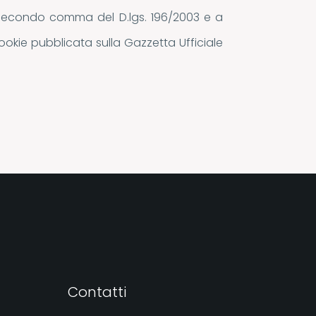
122 secondo comma del D.lgs. 196/2003 e a
ookie pubblicata sulla Gazzetta Ufficiale
Contatti