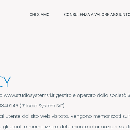
CHI SIAMO
CONSULENZA A VALORE AGGIUNT
CY
to www.studiosystemsrl.it gestito e operato dalla società S
380840245 (“Studio System Srl”)
ati all’utente dal sito web visitato. Vengono memorizzati s
li utenti e memorizzare determinate informazioni su di lo